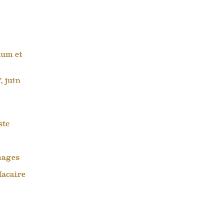
num et
, juin
ste
mages
Macaire