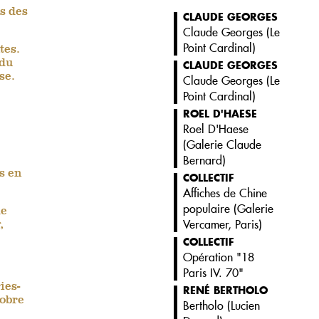
es des
CLAUDE GEORGES
Claude Georges (
Le
Point Cardinal
)
tes.
 du
CLAUDE GEORGES
se.
Claude Georges (
Le
Point Cardinal
)
ROEL D'HAESE
Roel D'Haese
(
Galerie Claude
Bernard
)
s en
COLLECTIF
Affiches de Chine
populaire (
Galerie
de
Vercamer, Paris
)
,
COLLECTIF
Opération "18
Paris IV. 70"
ies-
RENÉ BERTHOLO
tobre
Bertholo (
Lucien