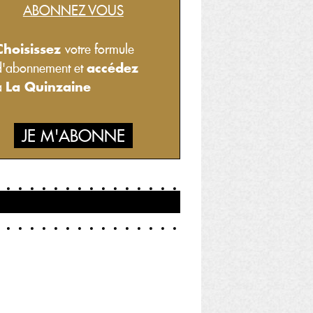
ABONNEZ VOUS
Choisissez
votre formule
accédez
d'abonnement et
La Quinzaine
à
JE M'ABONNE