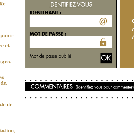
IDENTIFIEZ VOUS
XXe
IDENTIFIANT :
MOT DE PASSE :
 punir
re et
Mot de passe oublié
nges.
es
 du
COMMENTAIRES
(identifiez-vous pour commenter)
ale de
tation,