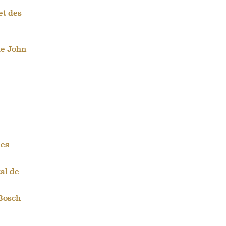
et des
de John
des
al de
 Bosch