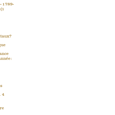
- 1789-
 (1
ntaux?
que
rance
année:
es
. 4
re