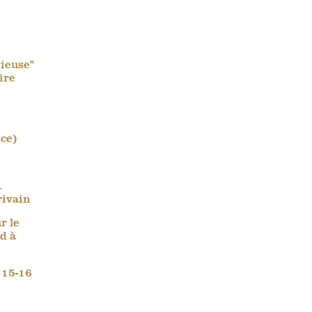
gieuse"
ire
ce)
.
rivain
r le
d à
 15-16