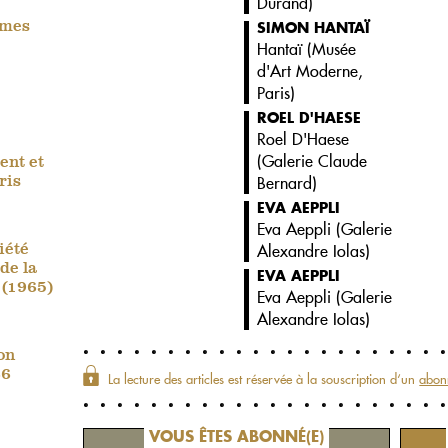
Durand
)
SIMON HANTAÏ
omes
Hantaï (
Musée
d'Art Moderne,
Paris
)
ROEL D'HAESE
Roel D'Haese
(
Galerie Claude
ent et
Bernard
)
ris
EVA AEPPLI
Eva Aeppli (
Galerie
Alexandre Iolas
)
iété
de la
EVA AEPPLI
 (1965)
Eva Aeppli (
Galerie
Alexandre Iolas
)
on
66
La lecture des articles est réservée à la souscription d‘un
abon
VOUS ÊTES ABONNÉ(E)